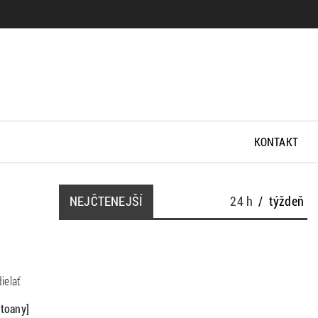
KONTAKT
NEJČTENEJŠÍ
24 h
/
týždeň
ielať
dtoany]