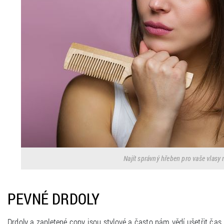
Najít správný hřeben pro vaše vlasy m
PEVNÉ DRDOLY
Drdoly a zapletené copy jsou stylové a často nám vědí ušetřit čas,