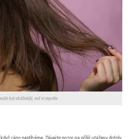
ůže být obtížnější, než si myslíte.
 když ráno nestíháme. Dávejte pozor na příliš utaženy drdoly.