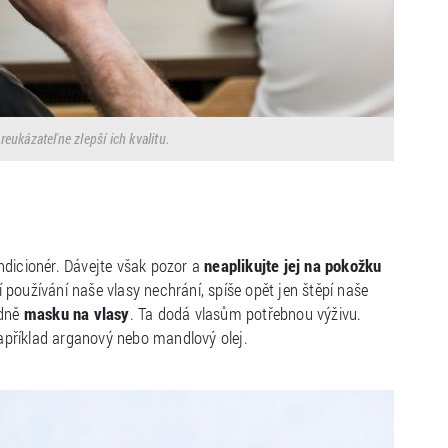
reukázateľne zlepší ich kvalitu.
ndicionér. Dávejte však pozor a
neaplikujte jej na pokožku
používání naše vlasy nechrání, spíše opět jen štěpí naše
ýdně
masku na vlasy
. Ta dodá vlasům potřebnou výživu.
 například arganový nebo mandlový olej.