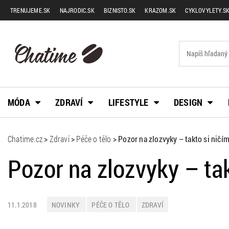
TRENUJEME.SK
NAJRODIC.SK
BIZNISTO.SK
KRAZOM.SK
CYKLOVYLETY.S
MÓDA
ZDRAVÍ
LIFESTYLE
DESIGN
Chatime.cz
>
Zdraví
>
Péče o tělo
>
Pozor na zlozvyky – takto si ničím
Pozor na zlozvyky – tak
11.1.2018
NOVINKY
PÉČE O TĚLO
ZDRAVÍ