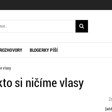
K
ROZHOVORY
BLOGERKY PÍŠÍ
e vlasy
to si ničíme vlasy
Zd
[ad