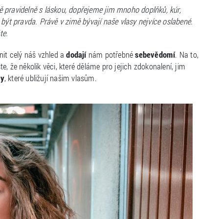
 pravidelně s láskou, dopřejeme jim mnoho doplňků, kúr,
 být pravda. Právě v zimě bývají naše vlasy nejvíce oslabené.
te.
nit celý náš vzhled a
dodají
nám potřebné
sebevědomí
. Na to,
te, že několik věci, které děláme pro jejich zdokonalení, jim
ky
, které ubližují našim vlasům.