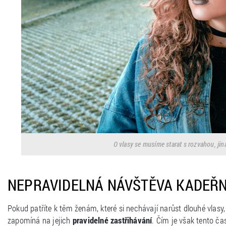
O vlasy se musíme starat s rozvahou, jin
NEPRAVIDELNÁ NÁVŠTĚVA KADEŘN
Pokud patříte k těm ženám, které si nechávají narůst dlouhé vlasy, 
zapomíná na jejich
pravidelné zastřihávání
. Čím je však tento ča