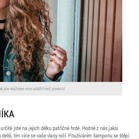
ak jim můžeme více ublížit než pomoci.
ÍKA
určitě jste na jejich délku patřičně hrdé. Hodně z nás jaksi
s delší, tím více se vaše vlasy ničí. Používáním šamponu se štěpí