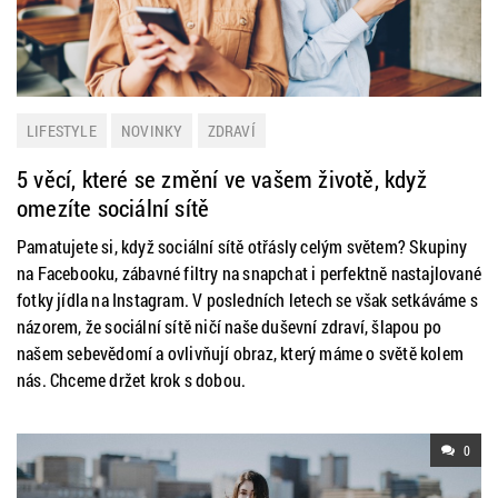
LIFESTYLE
NOVINKY
ZDRAVÍ
5 věcí, které se změní ve vašem životě, když
omezíte sociální sítě
Pamatujete si, když sociální sítě otřásly celým světem? Skupiny
na Facebooku, zábavné filtry na snapchat i perfektně nastajlované
fotky jídla na Instagram. V posledních letech se však setkáváme s
názorem, že sociální sítě ničí naše duševní zdraví, šlapou po
našem sebevědomí a ovlivňují obraz, který máme o světě kolem
nás. Chceme držet krok s dobou.
0