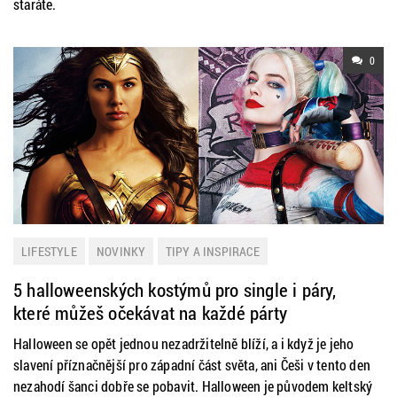
staráte.
0
LIFESTYLE
NOVINKY
TIPY A INSPIRACE
5 halloweenských kostýmů pro single i páry,
které můžeš očekávat na každé párty
Halloween se opět jednou nezadržitelně blíží, a i když je jeho
slavení příznačnější pro západní část světa, ani Češi v tento den
nezahodí šanci dobře se pobavit. Halloween je původem keltský