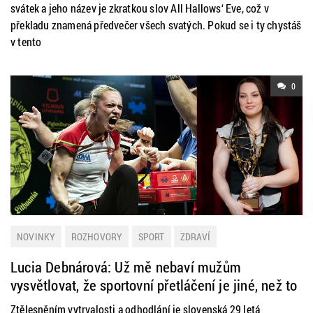
svátek a jeho název je zkratkou slov All Hallows‘ Eve, což v
překladu znamená předvečer všech svatých. Pokud se i ty chystáš
v tento
0
NOVINKY
ROZHOVORY
SPORT
ZDRAVÍ
Lucia Debnárová: Už mě nebaví mužům
vysvětlovat, že sportovní přetláčení je jiné, než to
v rámci zábavy u piva
Ztělesněním vytrvalosti a odhodlání je slovenská 29 letá