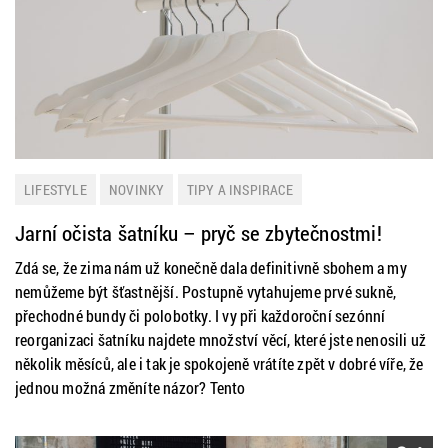
LIFESTYLE
NOVINKY
TIPY A INSPIRACE
Jarní očista šatníku – pryč se zbytečnostmi!
Zdá se, že zima nám už konečně dala definitivně sbohem a my
nemůžeme být šťastnější. Postupně vytahujeme prvé sukně,
přechodné bundy či polobotky. I vy při každoroční sezónní
reorganizaci šatníku najdete množství věcí, které jste nenosili už
několik měsíců, ale i tak je spokojeně vrátíte zpět v dobré víře, že
jednou možná změníte názor? Tento