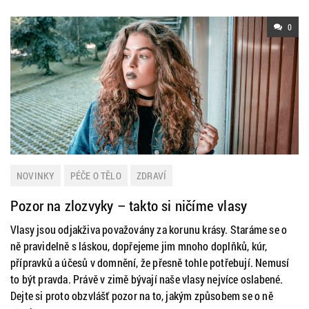
0
NOVINKY
PÉČE O TĚLO
ZDRAVÍ
Pozor na zlozvyky – takto si ničíme vlasy
Vlasy jsou odjakživa považovány za korunu krásy. Staráme se o
ně pravidelně s láskou, dopřejeme jim mnoho doplňků, kúr,
přípravků a účesů v domnění, že přesně tohle potřebují. Nemusí
to být pravda. Právě v zimě bývají naše vlasy nejvíce oslabené.
Dejte si proto obzvlášť pozor na to, jakým způsobem se o ně