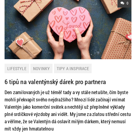
0
LIFESTYLE
NOVINKY
TIPY A INSPIRACE
6 tipů na valentýnský dárek pro partnera
Den zamilovaných je už téměř tady a vy stále netušíte, čím byste
mohli překvapit svého nejdražšího? Mnozí lidé začínají vnímat
Valentýn jako komerční svátek a nechtějí už přeplněné výklady
plné srdíčkové výzdoby ani vidět. My jsme za zlatou střední cestu
a věříme, že se Valentýn dá oslavit milým dárkem, který nemusí
mít vždy jen hmatatelnou