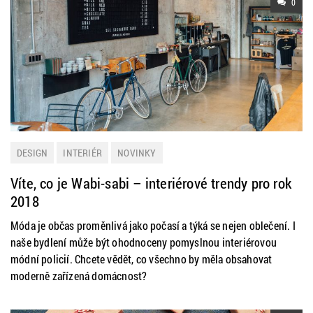
0
DESIGN
INTERIÉR
NOVINKY
Víte, co je Wabi-sabi – interiérové trendy pro rok
2018
Móda je občas proměnlivá jako počasí a týká se nejen oblečení. I
naše bydlení může být ohodnoceny pomyslnou interiérovou
módní policií. Chcete vědět, co všechno by měla obsahovat
moderně zařízená domácnost?