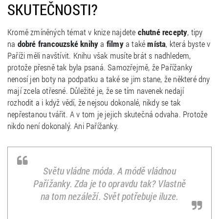
SKUTEČNOSTI?
Kromě zmíněných témat v knize najdete
chutné recepty
, tipy
na
dobré francouzské knihy
a
filmy
a také
místa
, která byste v
Paříži měli navštívit. Knihu však musíte brát s nadhledem,
protože přesně tak byla psaná. Samozřejmě, že Pařížanky
nenosí jen boty na podpatku a také se jim stane, že některé dny
mají zcela otřesné. Důležité je, že se tím navenek nedají
rozhodit a i když vědí, že nejsou dokonalé, nikdy se tak
nepřestanou tvářit. A v tom je jejich skutečná odvaha. Protože
nikdo není dokonalý. Ani Pařížanky.
Světu vládne móda. A módě vládnou
Pařížanky. Zda je to opravdu tak? Vlastně
na tom nezáleží. Svět potřebuje iluze.