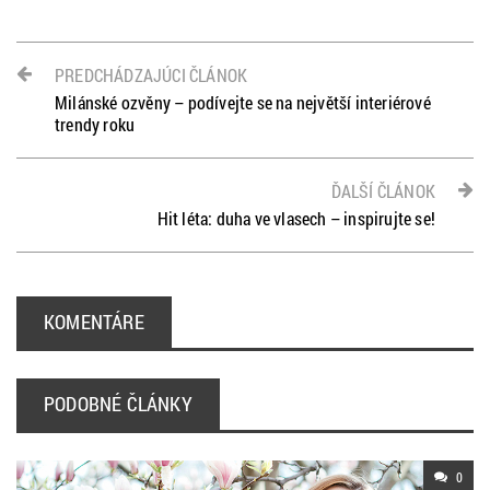
PREDCHÁDZAJÚCI ČLÁNOK
Milánské ozvěny – podívejte se na největší interiérové ​
trendy roku
ĎALŠÍ ČLÁNOK
Hit léta: duha ve vlasech – inspirujte se!
KOMENTÁRE
PODOBNÉ ČLÁNKY
0