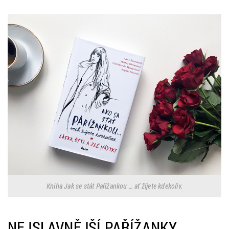
Kniha Jak se stát Pařížankou … ať žijete kdekoliv.
NEJSLAVNĚJŠÍ PAŘÍŽANKY