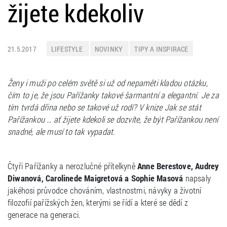
žijete kdekoliv
21.5.2017
LIFESTYLE
NOVINKY
TIPY A INSPIRACE
Ženy i muži po celém světě si už od nepaměti kladou otázku,
čím to je, že jsou Pařížanky takové šarmantní a elegantní. Je za
tím tvrdá dřina nebo se takové už rodí? V knize Jak se stát
Pařížankou … ať žijete kdekoli se dozvíte, že být Pařížankou není
snadné, ale musí to tak vypadat.
Čtyři Pařížanky a nerozlučné přítelkyně
Anne Berestove, Audrey
Diwanová, Carolinede Maigretová a Sophie Masová
napsaly
jakéhosi průvodce chováním, vlastnostmi, návyky a životní
filozofií pařížských žen, kterými se řídí a které se dědí z
generace na generaci.