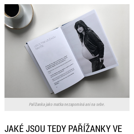
Pařížanka jako matka nezapomíná ani na sebe.
JAKÉ JSOU TEDY PAŘÍŽANKY VE