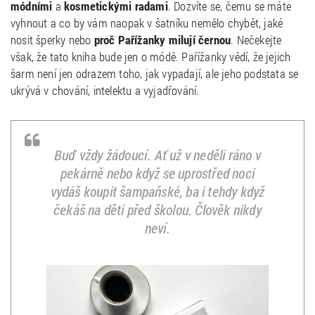
módními
a
kosmetickými radami
. Dozvíte se, čemu se máte
vyhnout a co by vám naopak v šatníku nemělo chybět, jaké
nosit šperky nebo
proč Pařížanky milují černou
. Nečekejte
však, že tato kniha bude jen o módě. Pařížanky vědí, že jejich
šarm není jen odrazem toho, jak vypadají, ale jeho podstata se
ukrývá v chování, intelektu a vyjadřování.
Buď vždy žádoucí. Ať už v neděli ráno v
pekárně nebo když se uprostřed noci
vydáš koupit šampaňské, ba i tehdy když
čekáš na děti před školou. Člověk nikdy
neví.