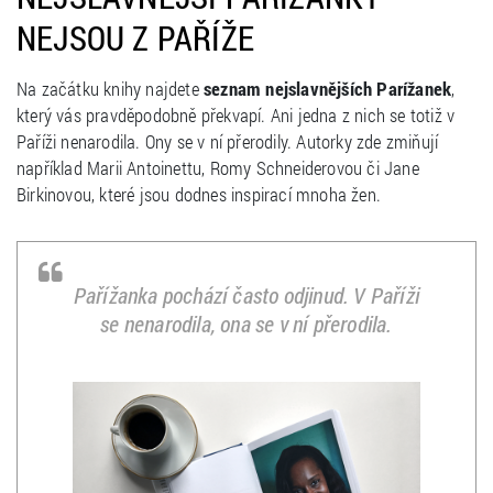
NEJSOU Z PAŘÍŽE
Na začátku knihy najdete
seznam nejslavnějších Parížanek
,
který vás pravděpodobně překvapí. Ani jedna z nich se totiž v
Paříži nenarodila. Ony se v ní přerodily. Autorky zde zmiňují
například Marii Antoinettu, Romy Schneiderovou či Jane
Birkinovou, které jsou dodnes inspirací mnoha žen.
Pařížanka pochází často odjinud. V Paříži
se nenarodila, ona se v ní přerodila.